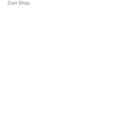
Zum Shop
4 ZOLL UPGRADE ANSAUGUNG
Zum Shop