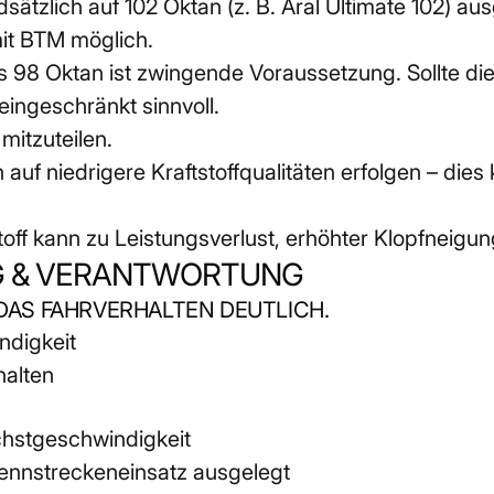
ätzlich auf 102 Oktan (z. B. Aral Ultimate 102) au
it BTM möglich.
s 98 Oktan ist zwingende Voraussetzung. Sollte dies
eingeschränkt sinnvoll.
mitzuteilen.
niedrigere Kraftstoffqualitäten erfolgen – dies ka
.
toff kann zu Leistungsverlust, erhöhter Klopfneig
G & VERANTWORTUNG
AS FAHRVERHALTEN DEUTLICH.
ndigkeit
halten
chstgeschwindigkeit
ennstreckeneinsatz ausgelegt