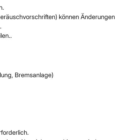
n.
räuschvorschriften) können Änderungen 
.
len..
hlung, Bremsanlage)
forderlich.