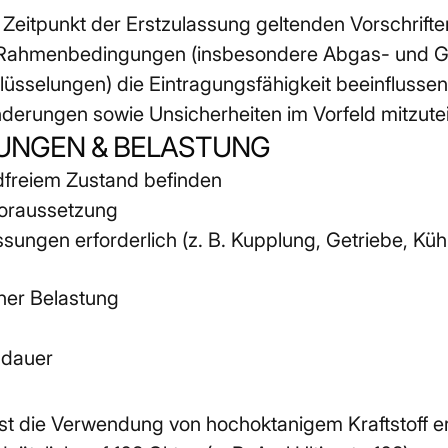
 Zeitpunkt der Erstzulassung geltenden Vorschrifte
 Rahmenbedingungen (insbesondere Abgas- und Ge
üsselungen) die Eintragungsfähigkeit beeinflussen
Änderungen sowie Unsicherheiten im Vorfeld mitzutei
UNGEN & BELASTUNG
dfreiem Zustand befinden
Voraussetzung
sungen erforderlich (z. B. Kupplung, Getriebe, Kü
her Belastung
sdauer
ist die Verwendung von hochoktanigem Kraftstoff er