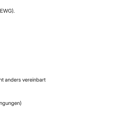
N/EWG).
ht anders vereinbart
ingungen)